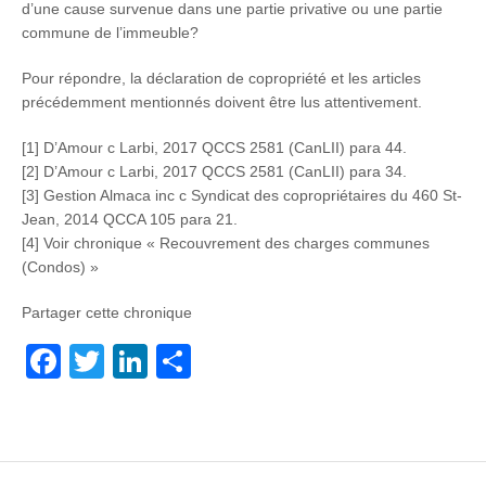
d’une cause survenue dans une partie privative ou une partie
commune de l’immeuble?
Pour répondre, la déclaration de copropriété et les articles
précédemment mentionnés doivent être lus attentivement.
[1] D’Amour c Larbi, 2017 QCCS 2581 (CanLII) para 44.
[2] D’Amour c Larbi, 2017 QCCS 2581 (CanLII) para 34.
[3] Gestion Almaca inc c Syndicat des copropriétaires du 460 St-
Jean, 2014 QCCA 105 para 21.
[4] Voir chronique « Recouvrement des charges communes
(Condos) »
Partager cette chronique
F
T
Li
P
a
wi
n
ar
c
tt
k
ta
e
er
e
g