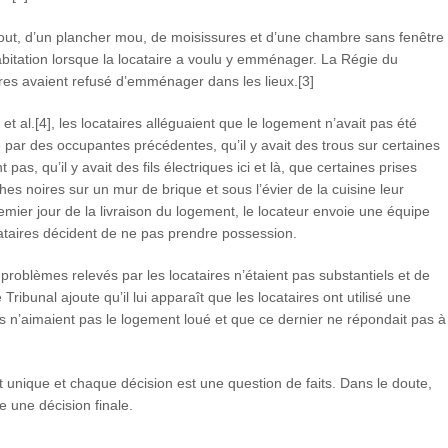
gout, d’un plancher mou, de moisissures et d’une chambre sans fenêtre
abitation lorsque la locataire a voulu y emménager. La Régie du
ires avaient refusé d’emménager dans les lieux.[3]
t al.[4], les locataires alléguaient que le logement n’avait pas été
 par des occupantes précédentes, qu’il y avait des trous sur certaines
as, qu’il y avait des fils électriques ici et là, que certaines prises
ches noires sur un mur de brique et sous l’évier de la cuisine leur
emier jour de la livraison du logement, le locateur envoie une équipe
ocataires décident de ne pas prendre possession.
roblèmes relevés par les locataires n’étaient pas substantiels et de
ribunal ajoute qu’il lui apparaît que les locataires ont utilisé une
ils n’aimaient pas le logement loué et que ce dernier ne répondait pas à
t unique et chaque décision est une question de faits. Dans le doute,
 une décision finale.