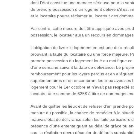
dont l’état constitue une menace sérieuse pour la santé
de prendre possession d’un logement délivré s’il est impr
et le locataire pourra réclamer au locateur des domm
Par contre, cette mesure doit être appliquée avec prude
possession, le locateur aura un recours en dommages p
L’obligation de livrer le logement en est une de « résul
prouvant la faute du locataire ou une force majeure. Pa
prendre possession du logement loué au motif que ce d
d’une semaine suivant la date de délivrance. Le propri
remboursement pour les loyers perdus et en alléguant 
supplémentaires et en encombrant les lieux avec ses boî
logement pour le 1er octobre et n’avait pas respecté 
locataire une somme de 625$ à titre de dommages maté
Avant de quitter les lieux et de refuser d’en prendre po
mesure du possible, la chance de remédier à la situati
mauvais état de délivrance selon les faits particuliers
présence d’une entente quant au délai de grâce ou enc
cas, la résiliation devra découler de défauts substantiel