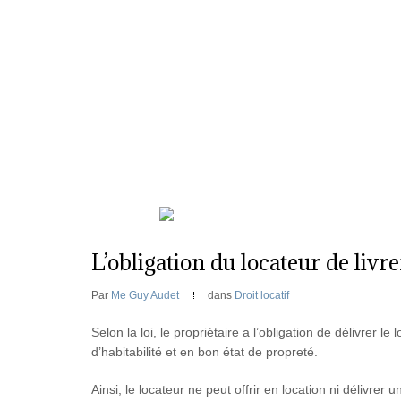
500, boul. Saint-Martin O., bureau 560, Laval (Q
L’obligation du locateur de livr
Par
Me Guy Audet
dans
Droit locatif
Selon la loi, le propriétaire a l’obligation de délivrer
d’habitabilité et en bon état de propreté.
Ainsi, le locateur ne peut offrir en location ni délivrer