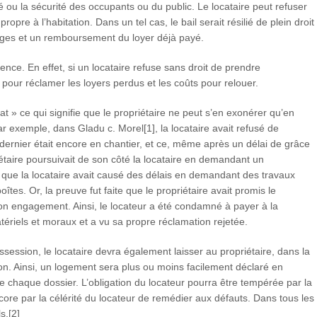
 ou la sécurité des occupants ou du public. Le locataire peut refuser
opre à l’habitation. Dans un tel cas, le bail serait résilié de plein droit
ages et un remboursement du loyer déjà payé.
nce. En effet, si un locataire refuse sans droit de prendre
our réclamer les loyers perdus et les coûts pour relouer.
tat » ce qui signifie que le propriétaire ne peut s’en exonérer qu’en
r exemple, dans Gladu c. Morel[1], la locataire avait refusé de
ernier était encore en chantier, et ce, même après un délai de grâce
étaire poursuivait de son côté la locataire en demandant un
que la locataire avait causé des délais en demandant des travaux
tes. Or, la preuve fut faite que le propriétaire avait promis le
son engagement. Ainsi, le locateur a été condamné à payer à la
riels et moraux et a vu sa propre réclamation rejetée.
ssession, le locataire devra également laisser au propriétaire, dans la
on. Ainsi, un logement sera plus ou moins facilement déclaré en
 de chaque dossier. L’obligation du locateur pourra être tempérée par la
ore par la célérité du locateur de remédier aux défauts. Dans tous les
s.[2]