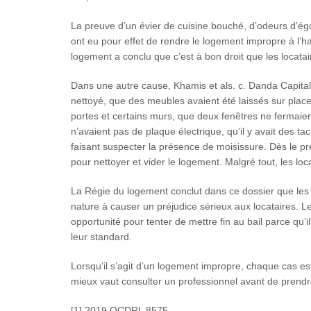
La preuve d’un évier de cuisine bouché, d’odeurs d’é
ont eu pour effet de rendre le logement impropre à l’h
logement a conclu que c’est à bon droit que les locata
Dans une autre cause, Khamis et als. c. Danda Capital e
nettoyé, que des meubles avaient été laissés sur place
portes et certains murs, que deux fenêtres ne fermaient p
n’avaient pas de plaque électrique, qu’il y avait des ta
faisant suspecter la présence de moisissure. Dès le pr
pour nettoyer et vider le logement. Malgré tout, les l
La Régie du logement conclut dans ce dossier que les p
nature à causer un préjudice sérieux aux locataires. Le T
opportunité pour tenter de mettre fin au bail parce qu’
leur standard.
Lorsqu’il s’agit d’un logement impropre, chaque cas es
mieux vaut consulter un professionnel avant de prendre
[1] 2019 QCDRL 8575