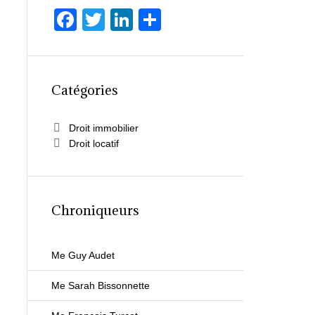
F
T
Li
P
a
wi
n
ar
c
tt
k
ta
e
er
e
g
Catégories
b
dI
er
o
n
Droit immobilier
Droit locatif
o
k
Chroniqueurs
Me Guy Audet
Me Sarah Bissonnette