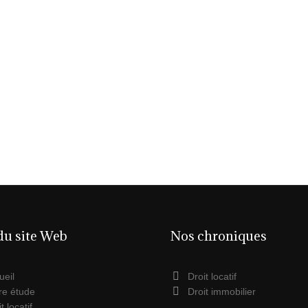
du site Web
Nos chroniques
ueil
Droit locatif
re étude
Droit immobilier
t locatif