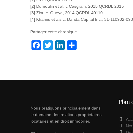
[2] Dumoulin et al. c Casgrain, 2015 QCRDL 2015
[3] Ziou c. Gueye, 2014 QCRDL 40110
[4] Khamis et als c. Danda Capital Inc., 31-110902-093
Partager cette chronique
F
T
Li
P
a
wi
n
ar
c
tt
k
ta
e
er
e
g
b
dI
er
o
n
o
Plan 
Nous pratiquons principalement dans
k
le domaine des relations propriétaires-
Acc
locataires et en droit immobilier.
Not
Droi