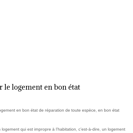
c) H7M 3Y2
514-904-0489
GuyAudet@AudetAvocat.ca
Accueil
Étude
Droit locatif
Droit immob
er le logement en bon état
 le logement en bon état de réparation de toute espèce, en bon état
 un logement qui est impropre à l’habitation, c’est-à-dire, un logement