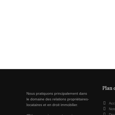
o
n
o
k
Plan 
Nous pratiquons principalement dans
le domaine des relations propriétaires-
Acc
locataires et en droit immobilier.
Not
Droi