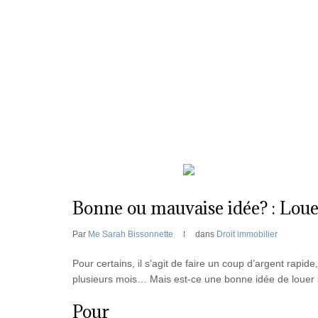
500, boul. Saint-Martin O., bureau 560, Laval (Q
Bonne ou mauvaise idée? : Lou
Par
Me Sarah Bissonnette
dans
Droit immobilier
Pour certains, il s’agit de faire un coup d’argent rapide
plusieurs mois… Mais est-ce une bonne idée de louer
Pour