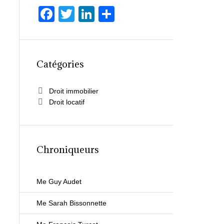
F
T
Li
P
a
wi
n
ar
c
tt
k
ta
e
er
e
g
Catégories
b
dI
er
o
n
Droit immobilier
Droit locatif
o
k
Chroniqueurs
Me Guy Audet
Me Sarah Bissonnette