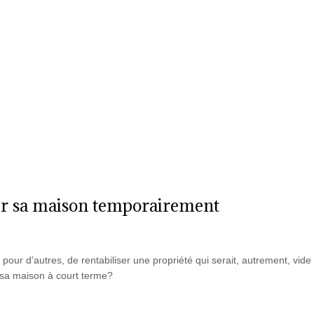
c) H7M 3Y2
514-904-0489
GuyAudet@AudetAvocat.ca
Accueil
Étude
Droit locatif
Droit immob
er sa maison temporairement
, pour d’autres, de rentabiliser une propriété qui serait, autrement, vide
 sa maison à court terme?