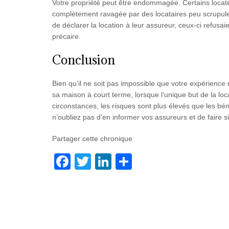
Votre propriété peut être endommagée. Certains locateu
complètement ravagée par des locataires peu scrupule
de déclarer la location à leur assureur, ceux-ci refusai
précaire.
Conclusion
Bien qu’il ne soit pas impossible que votre expérience d
sa maison à court terme, lorsque l’unique but de la lo
circonstances, les risques sont plus élevés que les bén
n’oubliez pas d’en informer vos assureurs et de faire si
Partager cette chronique
F
T
Li
P
a
wi
n
ar
c
tt
k
ta
e
er
e
g
b
dI
er