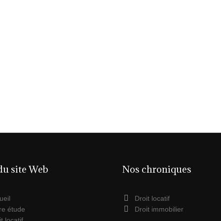
du site Web
Nos chroniques
ueil
Droit locatif
re étude
Droit immobilier
t locatif