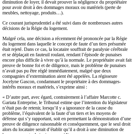
diminution de loyer, il devait prouver la négligence du propriétaire
pour avoir droit à des dommages moraux ou matériels (perte de
meubles, nettoyage, produits…).
Ce courant jurisprudentiel a été suivi dans de nombreuses autres
décisions de la Régie du logement.
Malgré cela, une décision a récemment été prononcée par la Régie
du logement dans laquelle le concept de faute d’un tiers présumée
était rejeté. Dans ce cas, la locataire souffrait de paralysie cérébrale
et se déplaçait en fauteuil roulant, rendant l’épisode de punaises
encore plus difficile à vivre qu’à la normale. Le propriétaire avait fait
preuve de bonne foi et de diligence, mais le problème de punaises
n’avait pas pu être réglé immédiatement, malgré que deux
compagnies d’extermination aient été appelées. La régisseure
Jocelyne Gascon, condamnant le propriétaire à des dommages-
intérêts moraux et matériels, s’exprime ainsi :
« D’autre part, avec égard, contrairement à l’affaire Marcotte c.
Gariata Entreprise, le Tribunal estime que l’intention du législateur
n’était pas de retenir, lorsqu’il y a ignorance de la cause du
problème, l’équivalent de la faute d’un tiers et les moyens de
défense qui s’y rapportant, soit en permettant la démonstration d’une
preuve de diligence raisonnable et conséquemment, que le seul droit
alors du locataire serait d’établir qu’il a droit à une diminution de