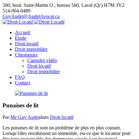
500, boul. Saint-Martin O., bureau 560, Laval (Qc) H7M 3Y2
514-904-0489
GuyAudet@AudetAvocat.ca
Accueil
Étude
Droit locatif
Droit immobilier
Chroniques
Capsules vidéo
Droit locatif
Droit immobilier
FAQ
Contact
Punaises de lit
Par
Me Guy Audet
dans
Droit locatif
Les punaises de lit sont un problème de plus en plus courant.
Lorsqu’elles envahissent un immeuble, est-ce que le locateur peut
être tenu responsable des dommages causés à un locataire?