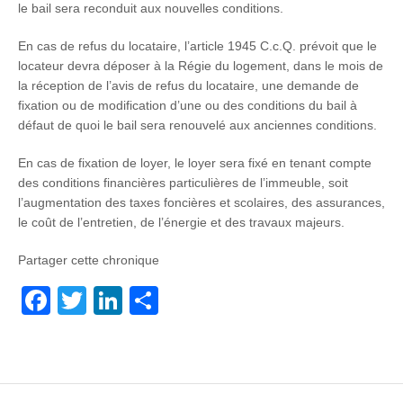
le bail sera reconduit aux nouvelles conditions.
En cas de refus du locataire, l’article 1945 C.c.Q. prévoit que le
locateur devra déposer à la Régie du logement, dans le mois de
la réception de l’avis de refus du locataire, une demande de
fixation ou de modification d’une ou des conditions du bail à
défaut de quoi le bail sera renouvelé aux anciennes conditions.
En cas de fixation de loyer, le loyer sera fixé en tenant compte
des conditions financières particulières de l’immeuble, soit
l’augmentation des taxes foncières et scolaires, des assurances,
le coût de l’entretien, de l’énergie et des travaux majeurs.
Partager cette chronique
F
T
Li
P
a
wi
n
ar
c
tt
k
ta
e
er
e
g