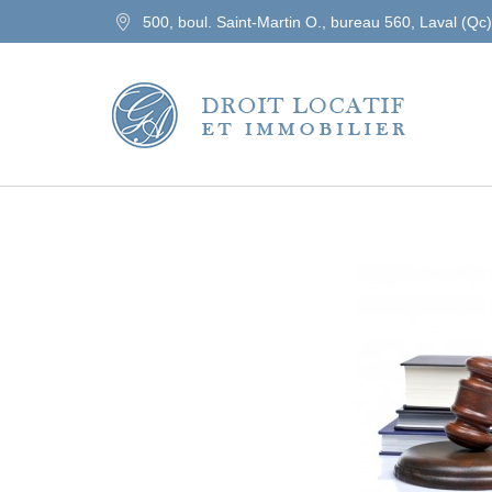
500, boul. Saint-Martin O., bureau 560, Laval (Q