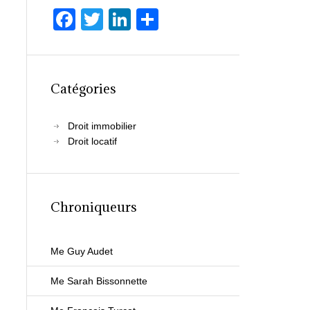
F
T
Li
P
a
wi
n
ar
c
tt
k
ta
e
er
e
g
Catégories
b
dI
er
o
n
Droit immobilier
Droit locatif
o
k
Chroniqueurs
Me Guy Audet
Me Sarah Bissonnette