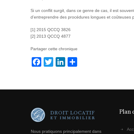
Si un conflit surgit, dans ce genre de cas, il est souve
d’entreprendre des procédures longues et coûteuses po
[1] 2015 QCCQ 3826
[2] 2013 QCCQ 4877
Partager cette chronique
F
T
Li
P
a
wi
n
ar
c
tt
k
ta
e
er
e
g
b
dI
er
o
n
Plan 
o
k
Acc
Nous pratiquons principalement dans