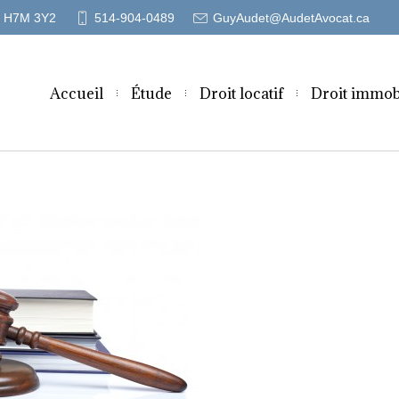
c) H7M 3Y2
514-904-0489
GuyAudet@AudetAvocat.ca
Accueil
Étude
Droit locatif
Droit immob